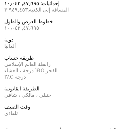
إحداثيات:
٤٧٫٦٩٥, ١٠٫٠٤٢
المسافة إلى الكعبة:
٣٬٩٤٩٫٤٥٣
خطوط العرض والطول
٤٧٫٦٩٥, ١٠٫٠٤٢
دولة
ألمانيا
طريقة حساب
رابطة العالم الإسلامي
الفجر 18.0 درجة ، العشاء
17.0 درجة
الطريقة القانونية
حنبلي ، مالكي ، شافي
وقت الصيف
تلقاءي