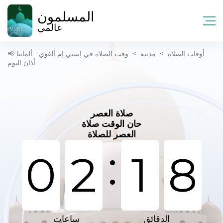
المسلمون
عالمي
أوقات الصلاة
>
مدينة
>
وقت الصلاة في إسني إم آلغوي - ألمانيا 📢
أذان اليوم
صلاة العصر
حان الوقت صلاة
العصر للصلاة
:
0
2
1
8
الدقائق
ساعات