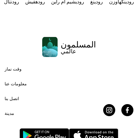
رودینگهاوزن
رودينغ
روديشيم أم راين
رودهفيش
رودنتال
المسلمون
عالمي
وقت نماز
معلومات عنا
اتصل بنا
مدينة