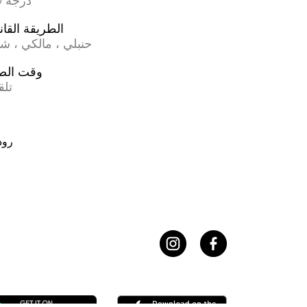
17.0 درجة
الطريقة القان
حنبلي ، مالكي ، ش
وقت الص
تلق
رود