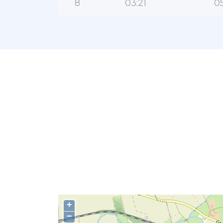
8
03:21
05
+
−