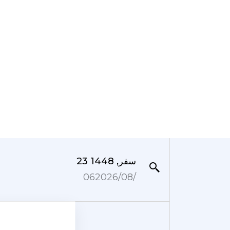
23 سفر, 1448
06‏/08‏/2026