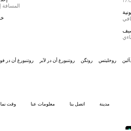
المسافة إل
ونية
خط
افي
يف
اءي
آلبن
روخليتس
روتگن
روتنبورغ أن در لآبر
روتنبورغ أن در فو
مدينة
اتصل بنا
معلومات عنا
وقت نماز