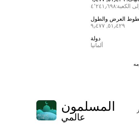
ى الكعبة:
٤٬٢٤١٫٦٩٨
وط العرض والطول
٥١٫٤٢٩, ٩٫٤٧٧
دولة
ألمانيا
مه
المسلمون
عالمي