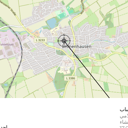
اب
امي
إحدا