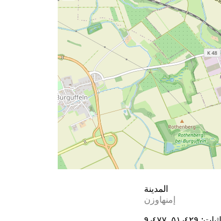
المدينة
إمنهاوزن
ثيات:
٥١٫٤٢٩, ٩٫٤٧٧