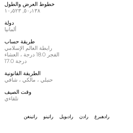
خطوط العرض والطول
٥٠٫١٣٨, ١٠٫٥٢٣
دولة
ألمانيا
طريقة حساب
رابطة العالم الإسلامي
الفجر 18.0 درجة ، العشاء
17.0 درجة
الطريقة القانونية
حنبلي ، مالكي ، شافي
وقت الصيف
تلقاءي
رادهبرغ
رادن
رادبويل
راتينو
راتينغن