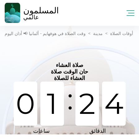
المسلمون
عالمي
أوقات الصلاة
>
مدينة
>
وقت الصلاة في هوفهايم - ألمانيا 📢 أذان اليوم
صلاة العشاء
حان الوقت صلاة
العشاء للصلاة
:
0
1
2
4
الدقائق
ساعات