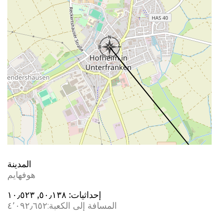
المدينة
هوفهايم
إحداثيات:
٥٠٫١٣٨, ١٠٫٥٢٣
المسافة إلى الكعبة:
٤٬٠٩٢٫٦٥٢