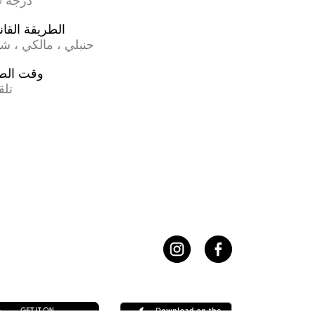
17.0 درجة
الطريقة القان
حنبلي ، مالكي ، ش
وقت الص
تلق