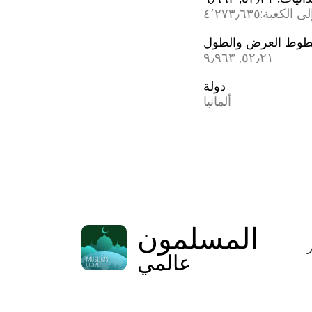
ى الكعبة:
٤٬٢٧٣٫٦٣٥
وط العرض والطول
٥٢٫٢١, ٩٫٩٦٣
دولة
ألمانيا
المسلمون
عالمي