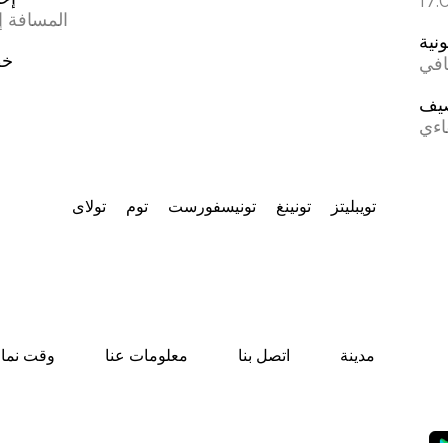
المسافة إل
ونية
خط
افي
يف
اءي
تويبليتز
تونينغ
تونيسفورست
توم
تولای
مدينة
اتصل بنا
معلومات عنا
وقت نماز