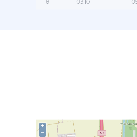
8
03:10
05
+
−