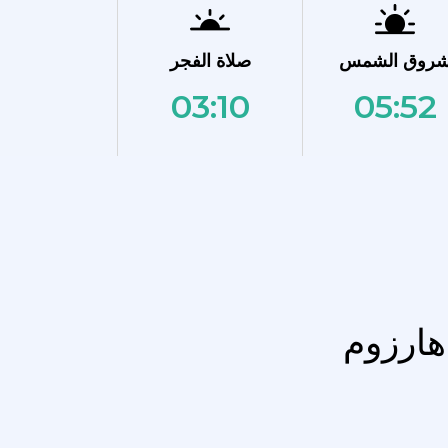
روق الشمس
صلاة الفجر
03:10
05:52
هارزوم