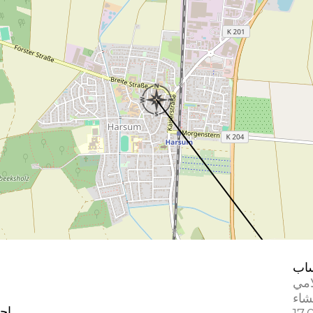
اب
امي
إحد