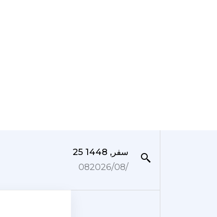
25 سفر, 1448
08‏/08‏/2026