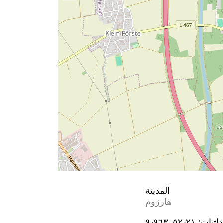
المدينة
هارزوم
اثيات:
٥٢٫٢١, ٩٫٩٦٣