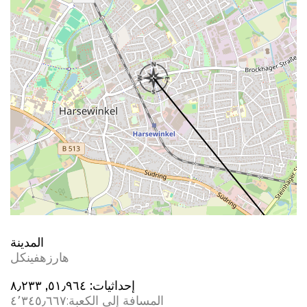
المدينة
هارزهفينكل
إحداثيات:
٥١٫٩٦٤, ٨٫٢٣٣
المسافة إلى الكعبة:
٤٬٣٤٥٫٦٦٧