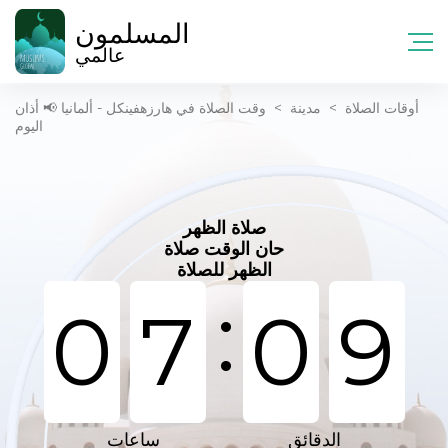
المسلمون
عالمي
أوقات الصلاة
>
مدينة
>
وقت الصلاة في هارزهفينكل - ألمانيا 📢 أذان
اليوم
صلاة الظهر
حان الوقت صلاة
الظهر للصلاة
:
0
7
0
9
الدقائق
ساعات