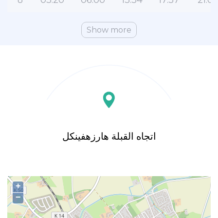
8
03:20
06:00
13:34
17:37
21:05
Show more
اتجاه القبلة هارزهفينكل
+
−