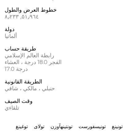
خطوط العرض والطول
٥١٫٩٦٤, ٨٫٢٣٣
دولة
ألمانيا
طريقة حساب
رابطة العالم الإسلامي
الفجر 18.0 درجة ، العشاء
17.0 درجة
الطريقة القانونية
حنبلي ، مالكي ، شافي
وقت الصيف
تلقاءي
تونينغ
تونيسفورست
تونتينهآوزن
تولای
توغينغ