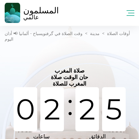
المسلمون
عالمي
أوقات الصلاة
>
مدينة
>
وقت الصلاة في گرفنویسباخ - ألمانيا 📢 أذان
اليوم
صلاة المغرب
حان الوقت صلاة
المغرب للصلاة
:
0
2
2
5
الدقائق
ساعات