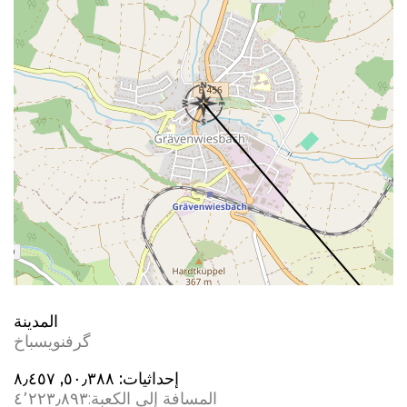
المدينة
گرفنویسباخ
إحداثيات:
٥٠٫٣٨٨, ٨٫٤٥٧
المسافة إلى الكعبة:
٤٬٢٢٣٫٨٩٣