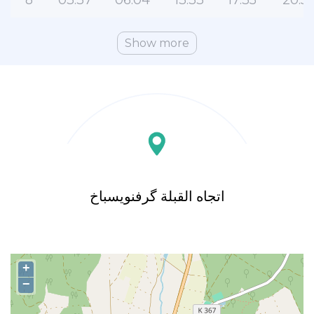
8
03:37
06:04
13:33
17:35
20:5
Show more
اتجاه القبلة گرفنویسباخ
+
−