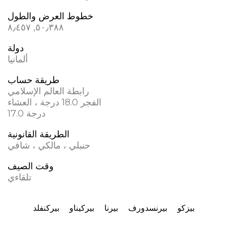
خطوط العرض والطول
٥٠٫٣٨٨, ٨٫٤٥٧
دولة
ألمانيا
طريقة حساب
رابطة العالم الإسلامي
الفجر 18.0 درجة ، العشاء
17.0 درجة
الطريقة القانونية
حنبلي ، مالكي ، شافي
وقت الصيف
تلقاءي
بيزكو
بيرنسدورف
بيرنا
بيركيناو
بيركنفلد