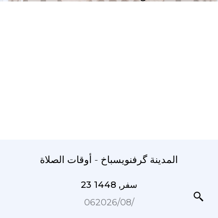
المدينة گرفنویسباخ - أوقات الصلاة
23 سفر, 1448
06‏/08‏/2026