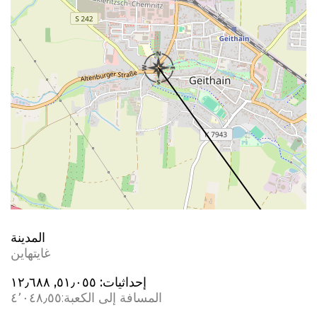
المدينة
غايتهاين
إحداثيات:
٥١٫٠٥٥, ١٢٫٦٨٨
المسافة إلى الكعبة:
٤٬٠٤٨٫٥٥