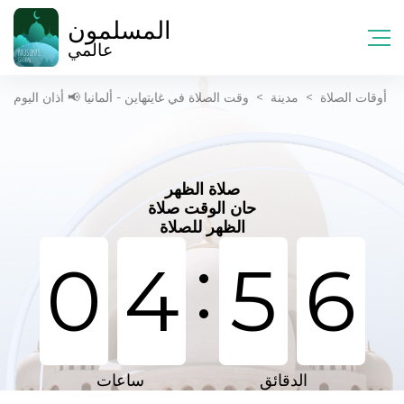
المسلمون
عالمي
أوقات الصلاة
>
مدينة
>
وقت الصلاة في غايتهاين - ألمانيا 📢 أذان اليوم
صلاة الظهر
حان الوقت صلاة
الظهر للصلاة
:
0
4
5
6
الدقائق
ساعات