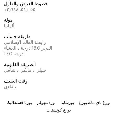
خطوط العرض والطول
٥١٫٠٥٥, ١٢٫٦٨٨
دولة
ألمانيا
طريقة حساب
رابطة العالم الإسلامي
الفجر 18.0 درجة ، العشاء
17.0 درجة
الطريقة القانونية
حنبلي ، مالكي ، شافي
وقت الصيف
تلقاءي
بورغ باي ماغدبورغ
بورشايد
بوردسهولم
بورتا فستفاليكا
بورغ كونشتات