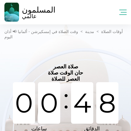
المسلمون
عالمي
أوقات الصلاة
>
مدينة
>
وقت الصلاة في إمسكيرشن - ألمانيا 📢 أذان
اليوم
صلاة العصر
حان الوقت صلاة
العصر للصلاة
:
0
0
4
8
الدقائق
ساعات