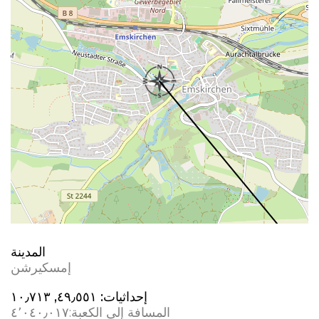
المدينة
إمسكيرشن
إحداثيات:
٤٩٫٥٥١, ١٠٫٧١٣
المسافة إلى الكعبة:
٤٬٠٤٠٫٠١٧