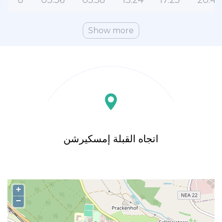
8
03:36
05:58
13:24
17:25
20:47
Show more
اتجاه القبلة إمسكيرشن
+
−