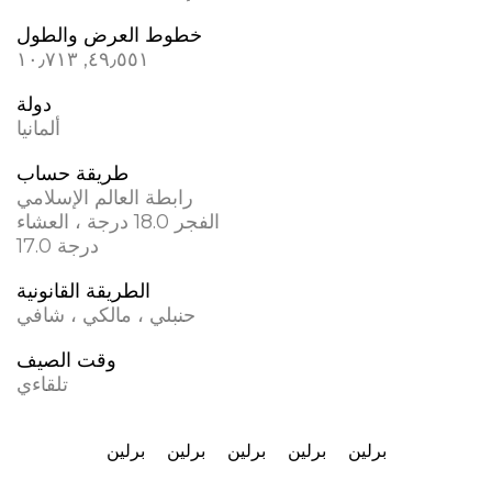
خطوط العرض والطول
٤٩٫٥٥١, ١٠٫٧١٣
دولة
ألمانيا
طريقة حساب
رابطة العالم الإسلامي
الفجر 18.0 درجة ، العشاء
17.0 درجة
الطريقة القانونية
حنبلي ، مالكي ، شافي
وقت الصيف
تلقاءي
برلين
برلين
برلين
برلين
برلين