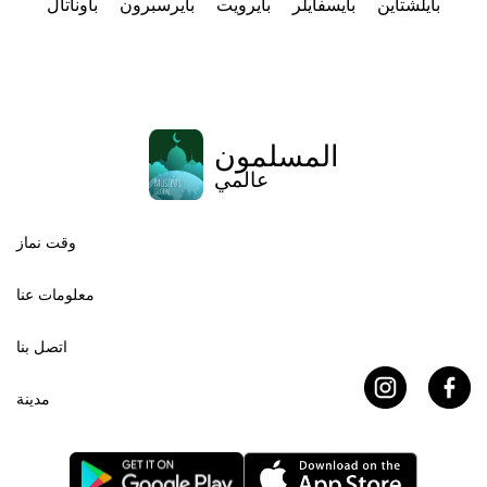
بايلشتاين
بايسفايلر
بايرويت
بايرسبرون
باوناتال
المسلمون
عالمي
وقت نماز
معلومات عنا
اتصل بنا
مدينة