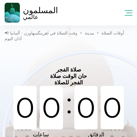
المسلمون
عالمي
أوقات الصلاة
>
مدينة
>
وقت الصلاة في اهرینگسهاوزن - ألمانيا 📢
أذان اليوم
صلاة الفجر
حان الوقت صلاة
الفجر للصلاة
:
0
0
0
0
الدقائق
ساعات