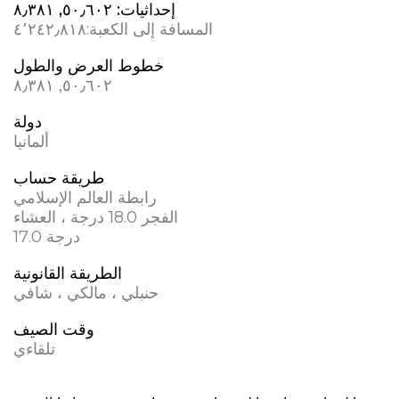
إحداثيات:
٥٠٫٦٠٢, ٨٫٣٨١
المسافة إلى الكعبة:
٤٬٢٤٢٫٨١٨
خطوط العرض والطول
٥٠٫٦٠٢, ٨٫٣٨١
دولة
ألمانيا
طريقة حساب
رابطة العالم الإسلامي
الفجر 18.0 درجة ، العشاء
17.0 درجة
الطريقة القانونية
حنبلي ، مالكي ، شافي
وقت الصيف
تلقاءي