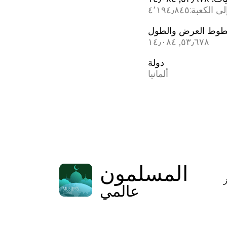
ى الكعبة:
٤٬١٩٤٫٨٤٥
وط العرض والطول
٥٣٫٦٧٨, ١٤٫٠٨٤
دولة
ألمانيا
المسلمون
عالمي