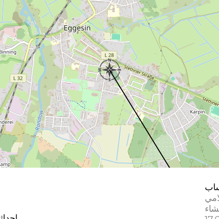
اب
امي
إحداث