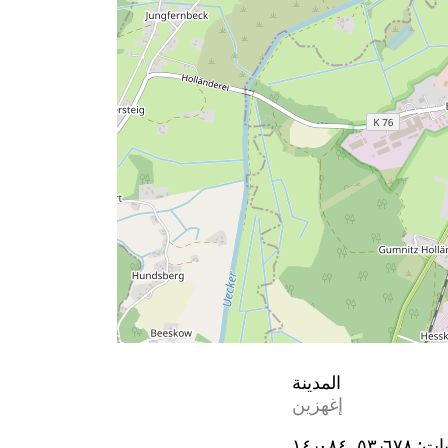
المدينة
إغهزين
يات:
٥٣٫٦٧٨, ١٤٫٠٨٤