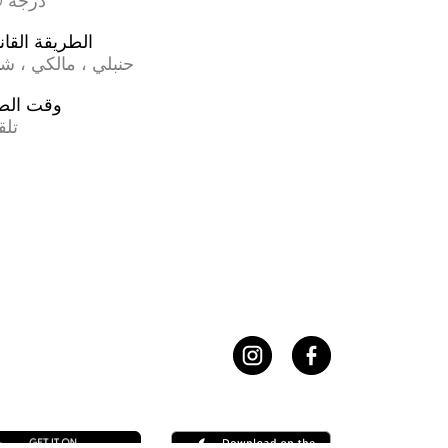
17.0 درجة
الطريقة القان
حنبلي ، مالكي ، ش
وقت الص
تلق