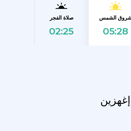
روق الشمس
صلاة الفجر
02:25
05:28
إغهزين