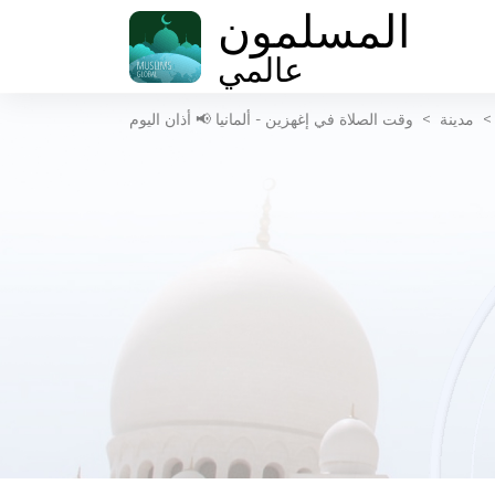
المسلمون
عالمي
مدينة
>
وقت الصلاة في إغهزين - ألمانيا 📢 أذان اليوم