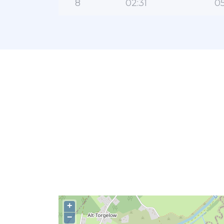
8
02:31
05
+
−