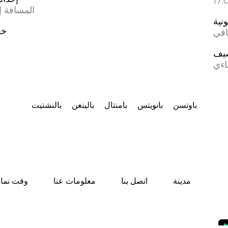
المسافة إل
ونية
خط
افي
يف
اءي
باوتسن
بانویتس
بامنتال
بالينغن
بالنشتيت
مدينة
اتصل بنا
معلومات عنا
وقت نماز