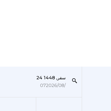
24 سفر, 1448
07‏/08‏/2026