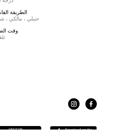
17.0 درجة
الطريقة القان
حنبلي ، مالكي ، ش
وقت الص
تلق