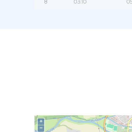
8
03:10
05
+
−