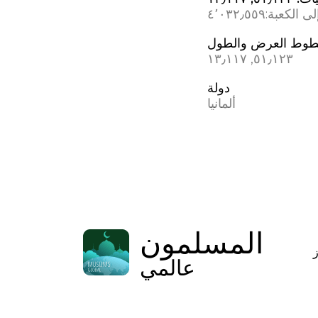
ى الكعبة:
٤٬٠٣٢٫٥٥٩
وط العرض والطول
٥١٫١٢٣, ١٣٫١١٧
دولة
ألمانيا
المسلمون
عالمي