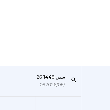
26 سفر, 1448
09‏/08‏/2026