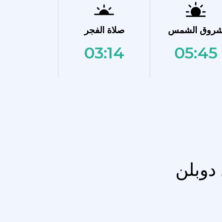
روق الشمس
صلاة الفجر
03:14
05:45
 دوبلن