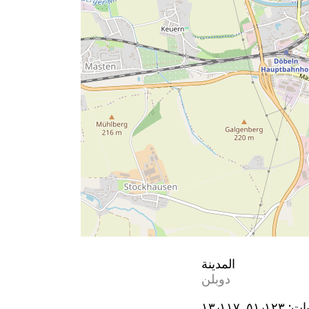
المدينة
دوبلن
يات:
٥١٫١٢٣, ١٣٫١١٧