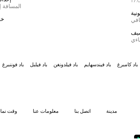
المسافة إل
ونية
خط
افي
يف
اءي
باد كامبرغ
باد فيندسهايم
باد فيلدونغن
باد فيلبل
باد فوننبرغ
مدينة
اتصل بنا
معلومات عنا
وقت نماز