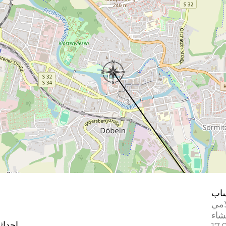
اب
امي
إحداث