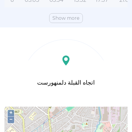
8
03:03
05:54
13:32
17:37
21:07
Show more
اتجاه القبلة دلمنهورست
+
−