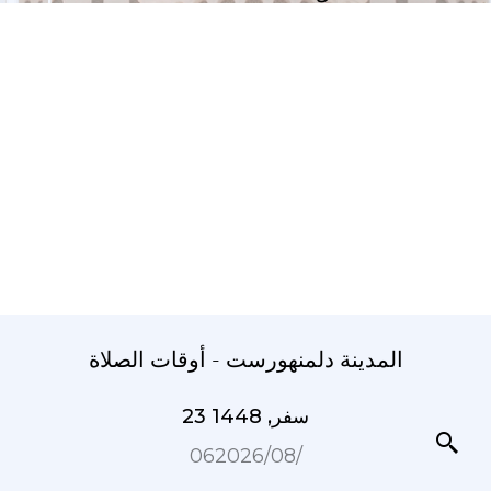
المدينة دلمنهورست - أوقات الصلاة
23 سفر, 1448
06‏/08‏/2026