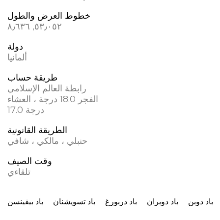
خطوط العرض والطول
٥٣٫٠٥٢, ٨٫٦٣٦
دولة
ألمانيا
طريقة حساب
رابطة العالم الإسلامي
الفجر 18.0 درجة ، العشاء
17.0 درجة
الطريقة القانونية
حنبلي ، مالكي ، شافي
وقت الصيف
تلقاءي
باد دوبن
باد دوبران
باد دربورغ
باد تسویشنان
باد بيفينسن