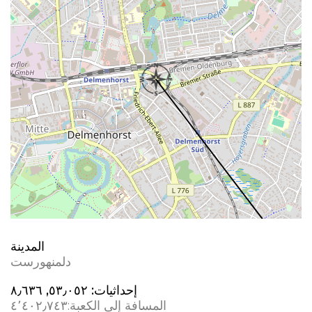
المدينة
دلمنهورست
إحداثيات:
٥٣٫٠٥٢, ٨٫٦٣٦
المسافة إلى الكعبة:
٤٬٤٠٢٫٧٤٣