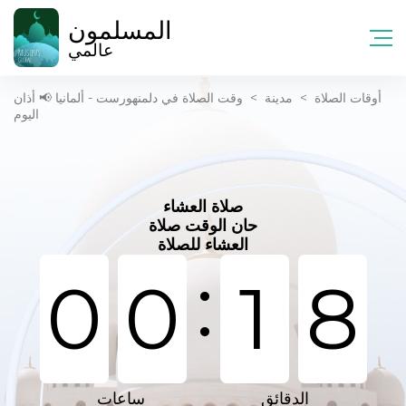
المسلمون
عالمي
أوقات الصلاة
>
مدينة
>
وقت الصلاة في دلمنهورست - ألمانيا 📢 أذان
اليوم
صلاة العشاء
حان الوقت صلاة
العشاء للصلاة
:
0
0
1
8
الدقائق
ساعات