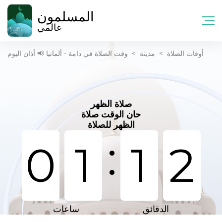
المسلمون
عالمي
أوقات الصلاة
>
مدينة
>
وقت الصلاة في دامة - ألمانيا 📢 أذان اليوم
صلاة الظهر
حان الوقت صلاة
الظهر للصلاة
:
0
1
1
2
الدقائق
ساعات