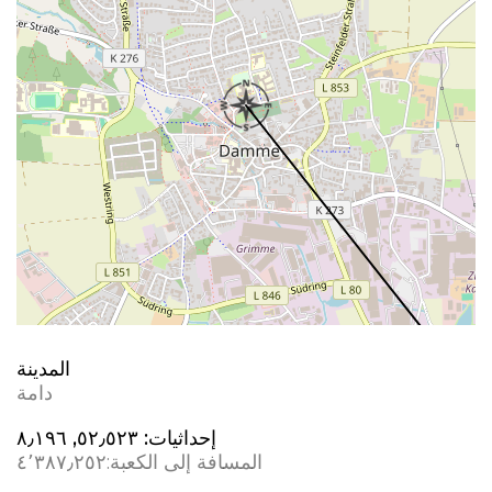
المدينة
دامة
إحداثيات:
٥٢٫٥٢٣, ٨٫١٩٦
المسافة إلى الكعبة:
٤٬٣٨٧٫٢٥٢