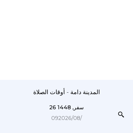
المدينة دامة - أوقات الصلاة
26 سفر, 1448
09‏/08‏/2026