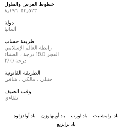
خطوط العرض والطول
٥٢٫٥٢٣, ٨٫١٩٦
دولة
ألمانيا
طريقة حساب
رابطة العالم الإسلامي
الفجر 18.0 درجة ، العشاء
17.0 درجة
الطريقة القانونية
حنبلي ، مالكي ، شافي
وقت الصيف
تلقاءي
باد برامشتيت
باد اورب
باد أوينهاوزن
باد أولدزلوه
باد برايزيغ