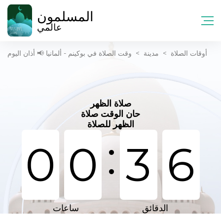
المسلمون
عالمي
أوقات الصلاة
>
مدينة
>
وقت الصلاة في بوكينم - ألمانيا 📢 أذان اليوم
صلاة الظهر
حان الوقت صلاة
الظهر للصلاة
:
0
0
3
6
الدقائق
ساعات