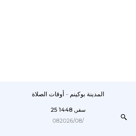
المدينة بوكينم - أوقات الصلاة
25 سفر, 1448
08‏/08‏/2026