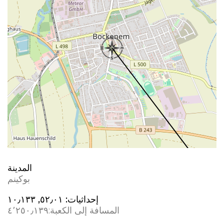
المدينة
بوكينم
إحداثيات:
٥٢٫٠١, ١٠٫١٣٣
المسافة إلى الكعبة:
٤٬٢٥٠٫١٣٩