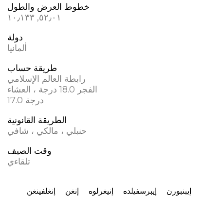
خطوط العرض والطول
٥٢٫٠١, ١٠٫١٣٣
دولة
ألمانيا
طريقة حساب
رابطة العالم الإسلامي
الفجر 18.0 درجة ، العشاء
17.0 درجة
الطريقة القانونية
حنبلي ، مالكي ، شافي
وقت الصيف
تلقاءي
إيبنبورن
إيبرسفيلده
إنيغرلوه
إنغن
إنغلفينغن