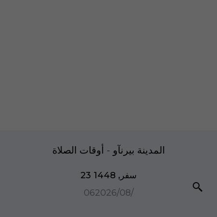
المدينة بيرنآو - أوقات الصلاة
23 سفر, 1448
06‏/08‏/2026