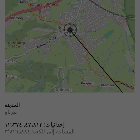
المدينة
بيرنآو
إحداثيات:
٤٧٫٨١٢, ١٢٫٣٧٤
المسافة إلى الكعبة:
٣٬٨٢١٫٨٨٤