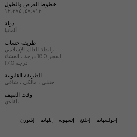
خطوط العرض والطول
٤٧٫٨١٢, ١٢٫٣٧٤
دولة
ألمانيا
طريقة حساب
رابطة العالم الإسلامي
الفجر 18.0 درجة ، العشاء
17.0 درجة
الطريقة القانونية
حنبلي ، مالكي ، شافي
وقت الصيف
تلقاءي
إجولسهايم
إجلنغ
إتسهويه
إبلهايم
إبلبورن