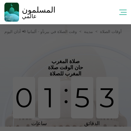
المسلمون
عالمي
أوقات الصلاة
>
مدينة
>
وقت الصلاة في بيرنآو - ألمانيا 📢 أذان اليوم
صلاة المغرب
حان الوقت صلاة
المغرب للصلاة
:
0
1
5
3
الدقائق
ساعات