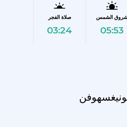
روق الشمس
صلاة الفجر
03:24
05:53
كونيغسهوفن