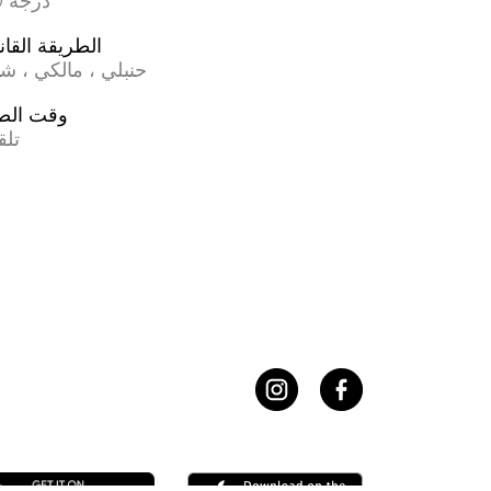
17.0 درجة
الطريقة القان
حنبلي ، مالكي ، ش
وقت الص
تلق