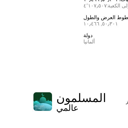
ى الكعبة:
٤٬١٠٧٫٥٠٧
وط العرض والطول
٥٠٫٣٠١, ١٠٫٤٦٦
دولة
ألمانيا
المسلمون
عالمي