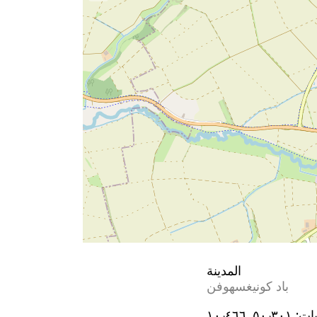
المدينة
باد كونيغسهوفن
يات:
٥٠٫٣٠١, ١٠٫٤٦٦