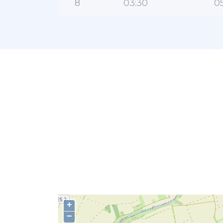
8
03:30
05
+
−