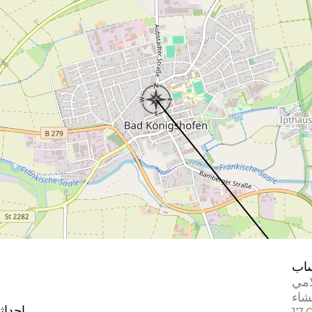
اب
امي
إحداث