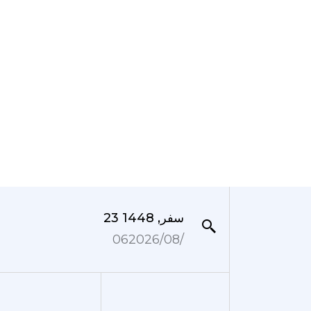
23 سفر, 1448
06‏/08‏/2026