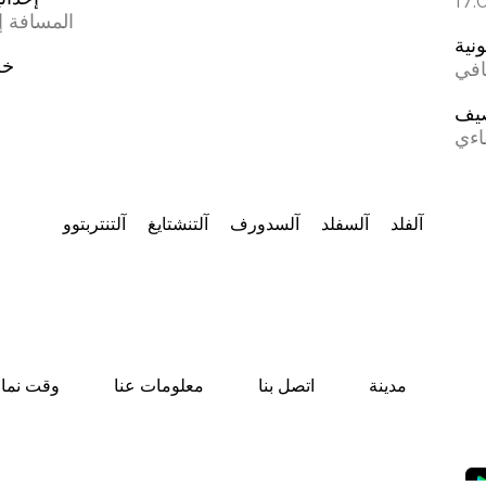
المسافة إل
ونية
خط
افي
يف
اءي
آلفلد
آلسفلد
آلسدورف
آلتنشتايغ
آلتنتربتوو
مدينة
اتصل بنا
معلومات عنا
وقت نماز