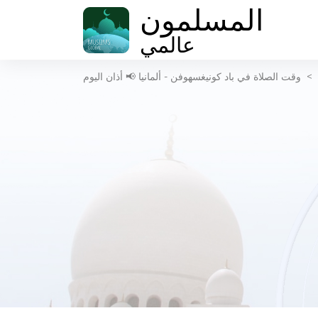
المسلمون
عالمي
>
وقت الصلاة في باد كونيغسهوفن - ألمانيا 📢 أذان اليوم