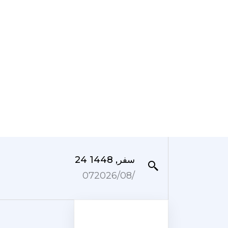
24 سفر, 1448
07‏/08‏/2026