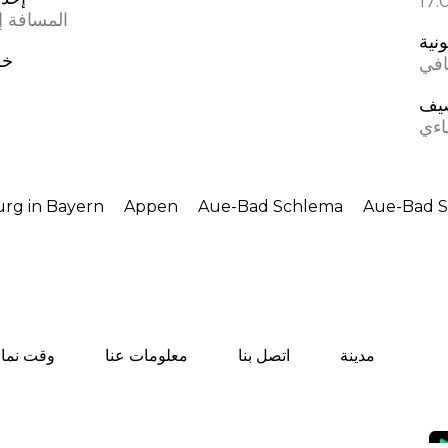
المسافة إل
ونية
خط
افي
يف
اءي
urg in Bayern
Appen
Aue-Bad Schlema
Aue-Bad 
مدينة
اتصل بنا
معلومات عنا
وقت نماز