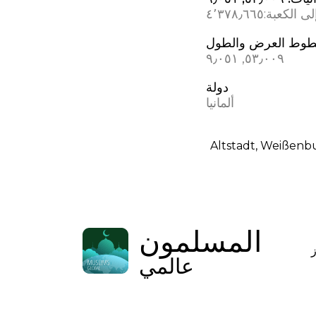
ى الكعبة:
٤٬٣٧٨٫٦٦٥
وط العرض والطول
٥٣٫٠٠٩, ٩٫٠٥١
دولة
ألمانيا
Altstadt, Weißenb
المسلمون
عالمي