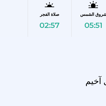
روق الشمس
صلاة الفجر
02:57
05:51
 آخيم