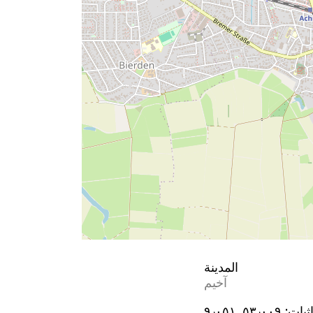
المدينة
آخيم
ثيات:
٥٣٫٠٠٩, ٩٫٠٥١