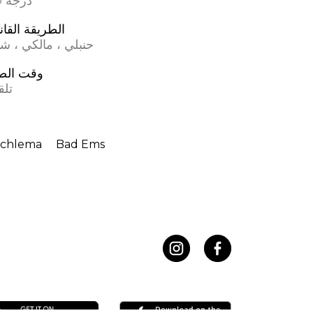
17.0 درجة
الطريقة القان
حنبلي ، مالكي ، ش
وقت الص
تلق
Schlema
Bad Ems