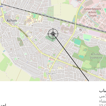
اب
امي
إحدا