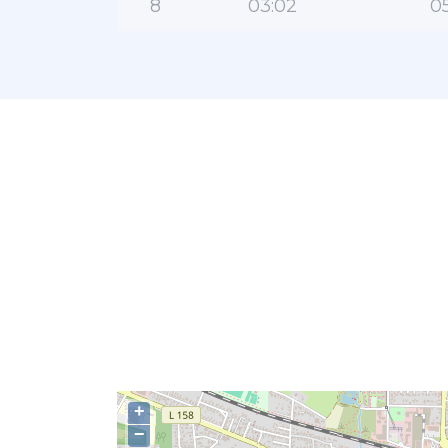
8
03:02
05
+
−